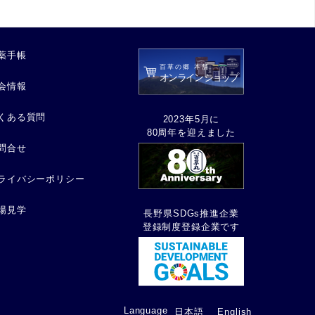
薬手帳
会情報
くある質問
2023年5月に
80周年を迎えました
問合せ
ライバシーポリシー
場見学
長野県SDGs推進企業
登録制度登録企業です
Language
日本語
English