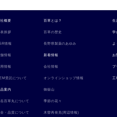
会社概要
百草とは？
生
代表挨拶
百草の歴史
学
SR情報
長野県製薬のあゆみ
よ
店舗情報
新着情報
お
採用情報
会社情報
プ
OEM受託について
オンラインショップ情報
工
製品案内
御嶽山
御岳百草丸について
季節の花々
安全・品質について
木曽再発見(周辺情報)