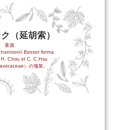
サク（延胡索）
基源
schaninovii Besser forma
 H. Chou et C. C.Hsu
averaceae）の塊茎。