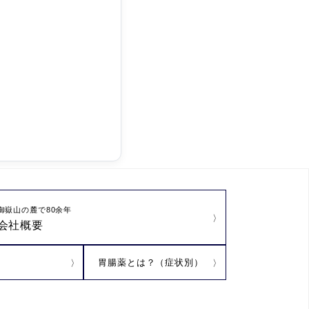
御嶽山の麓で80余年
会社概要
胃腸薬とは？（症状別）