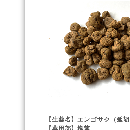
【生薬名】エンゴサク（延胡
【薬用部】塊茎