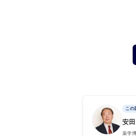
この
安田
薬学