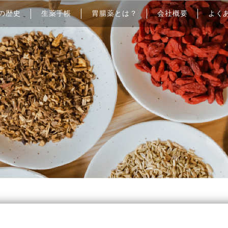
の歴史
生薬手帳
胃腸薬とは？
会社概要
よく