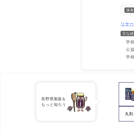
保有
リサー
主な経
学
公
学
長野県製薬を
もっと知ろう
丸剤