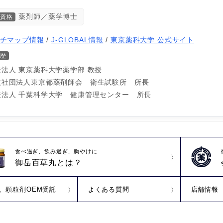
薬剤師／薬学博士
資格
チマップ情報
/
J-GLOBAL情報
/
東京薬科大学 公式サイト
歴
校法人 東京薬科大学薬学部 教授
益社団法人東京都薬剤師会 衛生試験所 所長
校法人 千葉科学大学 健康管理センター 所長
食べ過ぎ、飲み過ぎ、胸やけに
御岳百草丸とは？
、顆粒剤OEM受託
よくある質問
店舗情報