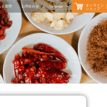
オンライン
ある質問
お問合わせ
ショップ
TOP
生薬一覧
エンゴサク（延胡索）
＞
＞