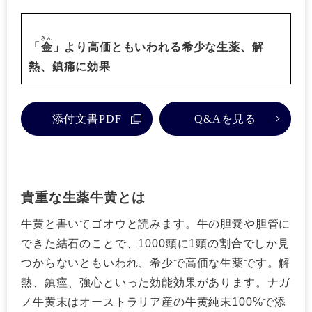
きん
「
金
」より高価ともいわれる希少な生薬、解
熱、鎮痛に効果
添付文書PDF
Q&Aを見る
貴重な生薬牛黄とは
牛黄と書いてゴオウと読みます。牛の胆嚢や胆管に
できた結石のことで、1000頭に1頭の割合でしか見
つからないともいわれ、希少で高価な生薬です。解
熱、鎮痙、強心といった効能効果があります。ナガ
ノ牛黄末はオーストラリア産の牛黄純末100%で添