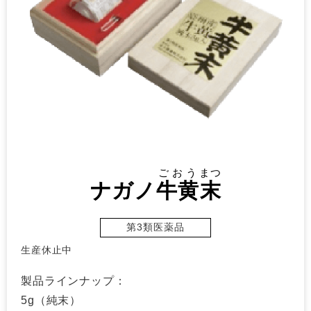
ごおう
まつ
ナガノ
牛黄
末
第3類医薬品
生産休止中
製品ラインナップ：
5g（純末）