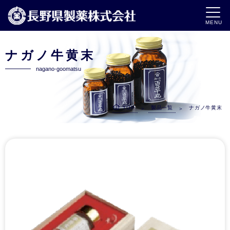
MENU
ナガノ牛黄末
nagano-goomatsu
TOP
製品一覧
ナガノ牛黄末
＞
＞