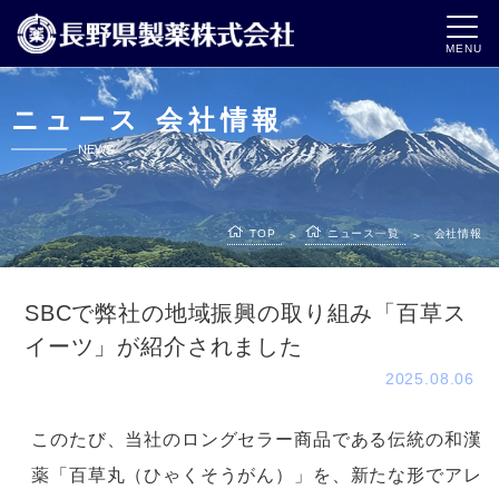
MENU
ニュース 会社情報
NEWS
TOP
ニュース一覧
会社情報
＞
＞
SBCで弊社の地域振興の取り組み「百草ス
イーツ」が紹介されました
2025.08.06
このたび、当社のロングセラー商品である伝統の和漢
薬「百草丸（ひゃくそうがん）」を、
新たな形でアレ